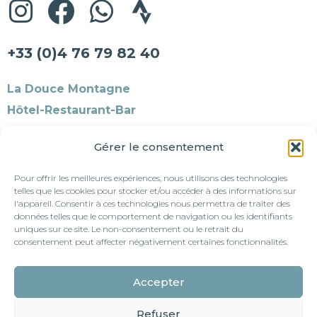
+33 (0)4 76 79 82 40
La Douce Montagne
Hôtel-Restaurant-Bar
450, route des Fonderies Royales
Gérer le consentement
38114 ALLEMOND (Isère)
Pour offrir les meilleures expériences, nous utilisons des technologies
telles que les cookies pour stocker et/ou accéder à des informations sur
info@ladoucemontagne.com
l'appareil. Consentir à ces technologies nous permettra de traiter des
données telles que le comportement de navigation ou les identifiants
uniques sur ce site. Le non-consentement ou le retrait du
Consultez
nos dernières nouvelles
consentement peut affecter négativement certaines fonctionnalités.
Blog
Accepter
Refuser